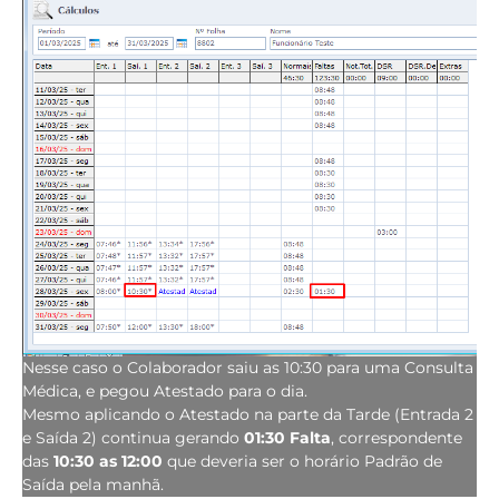
Nesse caso o Colaborador saiu as 10:30 para uma Consulta
Médica, e pegou Atestado para o dia.
Mesmo aplicando o Atestado na parte da Tarde (Entrada 2
e Saída 2) continua gerando
01:30 Falta
, correspondente
das
10:30 as 12:00
que deveria ser o horário Padrão de
Saída pela manhã.