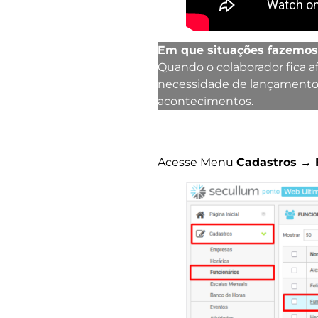
Em que situações fazemos
Quando o colaborador fica a
necessidade de lançamentos 
acontecimentos.
Acesse Menu
Cadastros → 