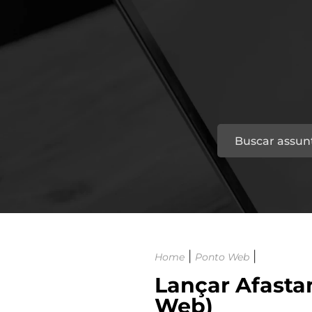
|
|
Home
Ponto Web
Lançar Afasta
Web)