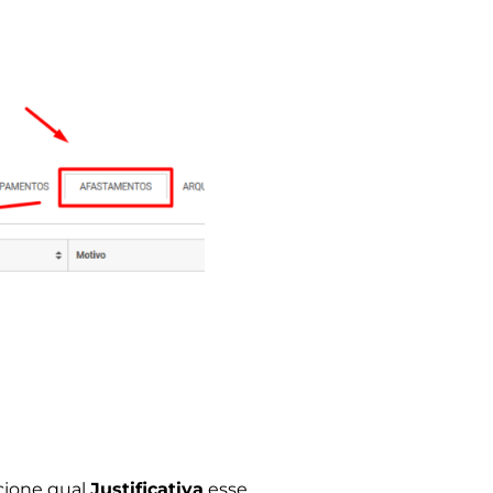
ecione qual
Justificativa
esse